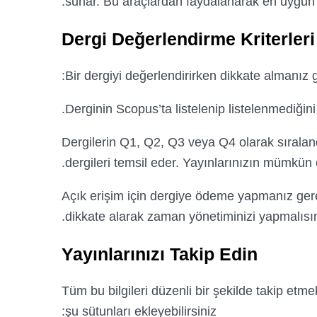
sunar. Bu araçlardan faydalanarak en uygun de
Dergi Değerlendirme Kriterleri
Bir dergiyi değerlendirirken dikkate almanız g
Derginin Scopus’ta listelenip listelenmediğini 
Dergilerin Q1, Q2, Q3 veya Q4 olarak sıralan
dergileri temsil eder. Yayınlarınızın mümkün
Açık erişim için dergiye ödeme yapmanız gere
dikkate alarak zaman yönetiminizi yapmalısın
Yayınlarınızı Takip Edin
Tüm bu bilgileri düzenli bir şekilde takip etme
şu sütunları ekleyebilirsiniz: