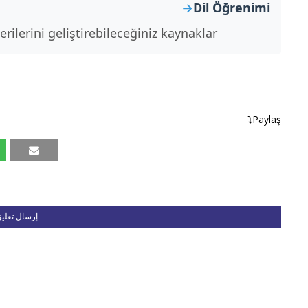
Dil Öğrenimi
rilerini geliştirebileceğiniz kaynaklar.
Paylaş⤵
إرسال تعلي