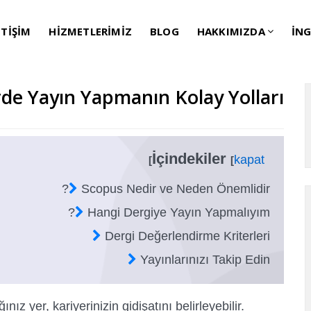
ETİŞİM
HİZMETLERİMİZ
BLOG
HAKKIMIZDA
İNG
rde Yayın Yapmanın Kolay Yolları
İçindekiler
kapat
]
[
Scopus Nedir ve Neden Önemlidir?
Hangi Dergiye Yayın Yapmalıyım?
Dergi Değerlendirme Kriterleri
Yayınlarınızı Takip Edin
z yer, kariyerinizin gidişatını belirleyebilir.